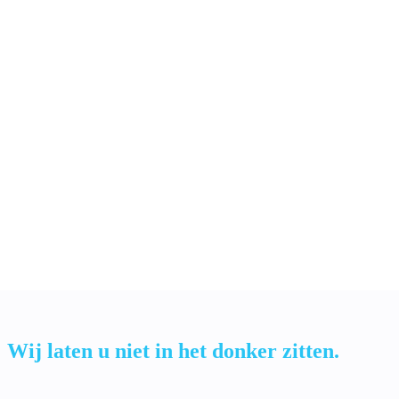
Bekwaam en ervaren personeel
Onze expertise halen wij uit onze jarenlange ervaring in het
elektriciensvak. Iedere klus brengen wij tot een succesvol resultaat.
Uitstekende service
Uitstekende service zorgt voor tevreden klanten, en daar doen we
het voor! Wij denken graag met u mee naar een passende en op maat
gemaakte oplossing.
Wij laten u niet in het donker zitten.