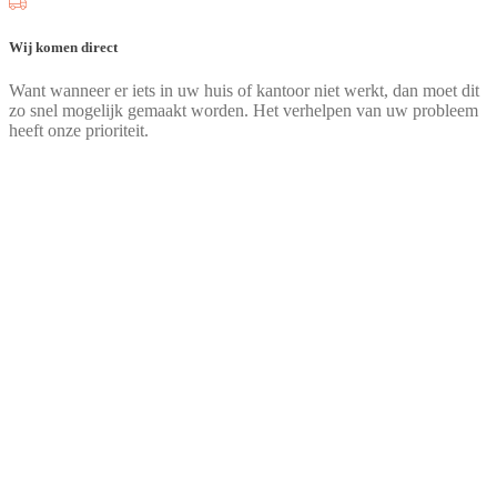
Wij komen direct
Want wanneer er iets in uw huis of kantoor niet werkt, dan moet dit
zo snel mogelijk gemaakt worden. Het verhelpen van uw probleem
heeft onze prioriteit.
Heldere offerte
Voordat wij voor u aan de slag gaan leggen wij de kosten aan u uit
in een heldere offerte. Op die manier staat u nooit voor een
verrassing.