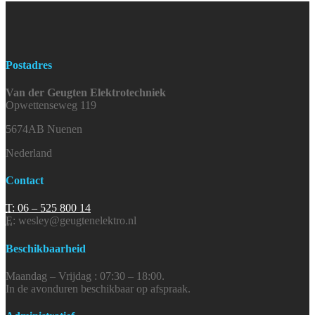
Postadres
Van der Geugten Elektrotechniek
Opwettenseweg 119
5674AB Nuenen
Nederland
Contact
T:
06 – 525 800 14
E:
wesley@geugtenelektro.nl
Beschikbaarheid
Maandag – Vrijdag : 07:30 – 18:00.
In de avonduren beschikbaar op afspraak.